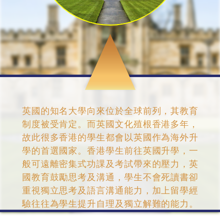
英國的知名大學向來位於全球前列，其教育
制度被受肯定。而英國文化殖根香港多年，
故此很多香港的學生都會以英國作為海外升
學的首選國家。香港學生前往英國升學，一
般可遠離密集式功課及考試帶來的壓力，英
國教育鼓勵思考及溝通，學生不會死讀書卻
重視獨立思考及語言溝通能力，加上留學經
驗往往為學生提升自理及獨立解難的能力。
英國學校亦要求學生在運動、藝術及學術上